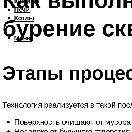
Камины
Печи
бурение ск
Котлы
Меню
Этапы проце
Технология реализуется в такой пос
Поверхность очищают от мусора 
Недалеко от будущего отверстия