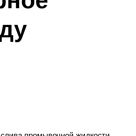
оду
 слива промывочной жидкости.