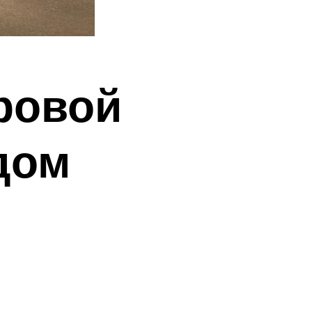
ровой
дом