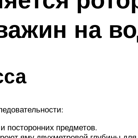
важин на в
сса
ледовательности:
и посторонних предметов.
 роют яму двухметровой глубины для