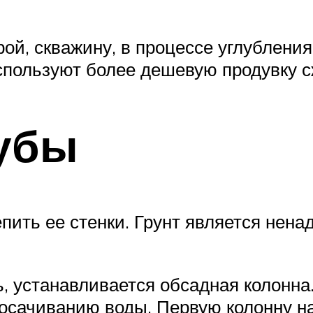
рой, скважину, в процессе углублени
спользуют более дешевую продувку 
убы
пить ее стенки. Грунт является нена
, устанавливается обсадная колонна
росачиванию воды. Первую колонну н