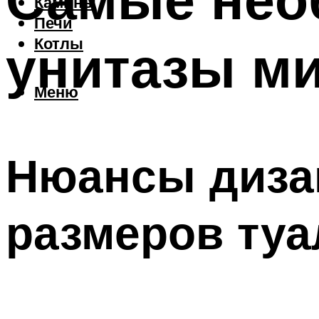
Камины
Печи
унитазы м
Котлы
Меню
Нюансы дизай
размеров туа