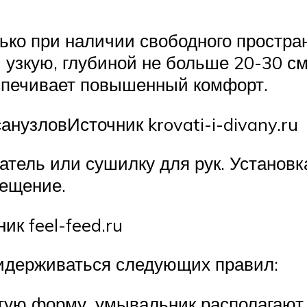
лько при наличии свободного простр
 узкую, глубиной не больше 20-30 см
еспечивает повышенный комфорт.
анузловИсточник krovati-i-divany.ru
ель или сушилку для рук. Установка
мещение.
ик feel-feed.ru
ридерживаться следующих правил:
тую форму, умывальник располагают 