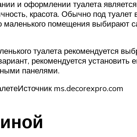
нии и оформлении туалета являетс
ность, красота. Обычно под туалет в
кого маленького помещения выбирают 
ленького туалета рекомендуется выб
ариант, рекомендуется установить ег
вными панелями.
алетеИсточник ms.decorexpro.com
виной