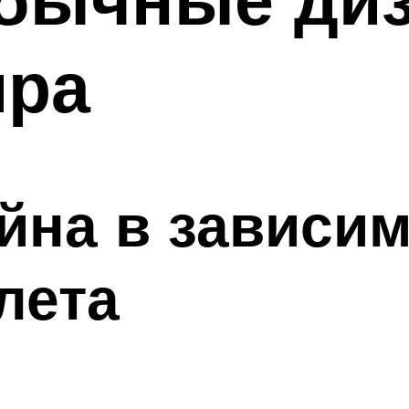
ира
на в зависим
лета