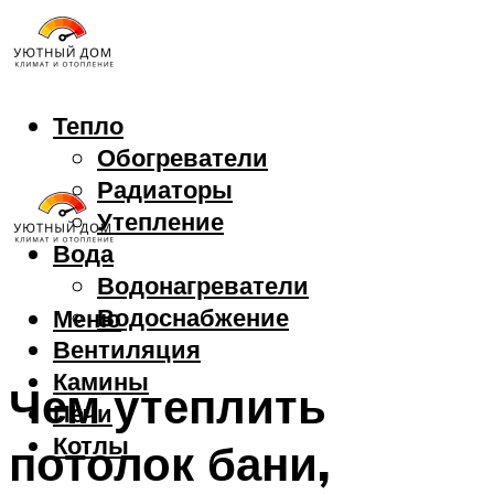
Тепло
Обогреватели
Радиаторы
Утепление
Вода
Водонагреватели
Водоснабжение
Меню
Вентиляция
Камины
Чем утеплить
Печи
Котлы
потолок бани,