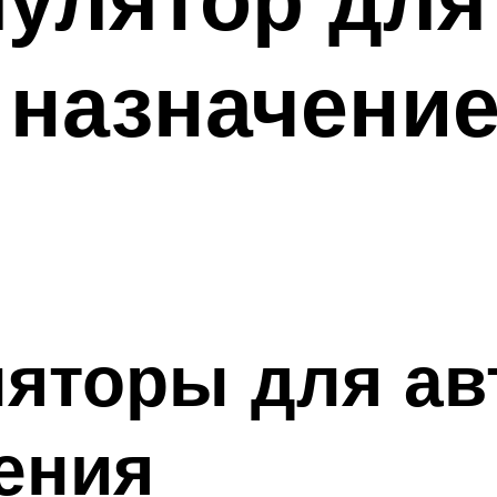
 назначени
ляторы для а
ения