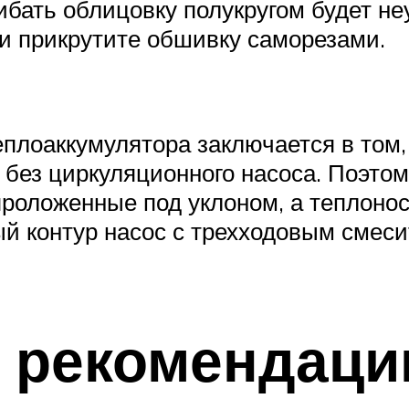
бать облицовку полукругом будет неу
и прикрутите обшивку саморезами.
плоаккумулятора заключается в том, 
без циркуляционного насоса. Поэто
роложенные под уклоном, а теплонос
ый контур насос с трехходовым смес
е рекомендаци