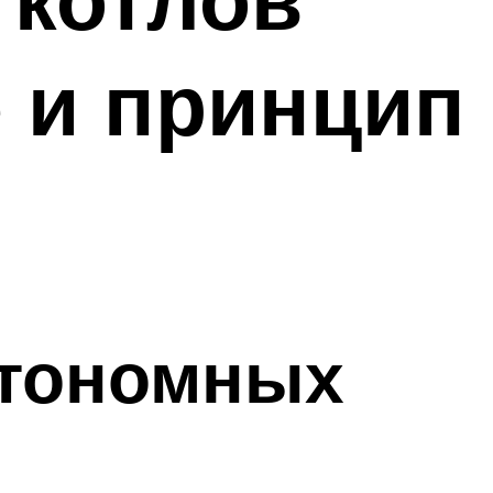
е и принцип
втономных