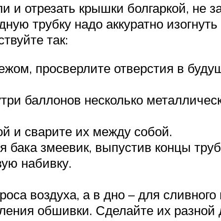
и и отрезать крышки болгаркой, не з
дную трубку надо аккуратно изогнуть
твуйте так:
жом, просверлите отверстия в буду
три баллонов несколько металличес
ой и сварите их между собой.
я бака змеевик, выпустив концы труб
вую набивку.
оса воздуха, а в дно – для сливного 
ения обшивки. Сделайте их разной 