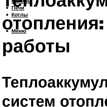
Камины
Печи
отопления:
Котлы
Меню
работы
Теплоаккуму
систем отопл