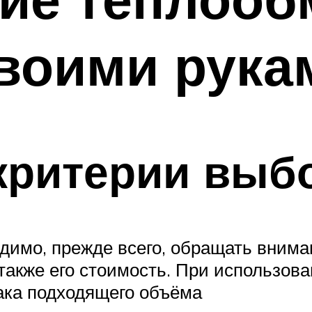
воими рука
критерии выб
имо, прежде всего, обращать вниман
также его стоимость. При использов
ака подходящего объёма