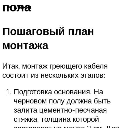
пола
Меню
Пошаговый план
монтажа
Итак, монтаж греющего кабеля
состоит из нескольких этапов:
Подготовка основания. На
черновом полу должна быть
залита цементно-песчаная
стяжка, толщина которой
составляет не менее 3 см. Для