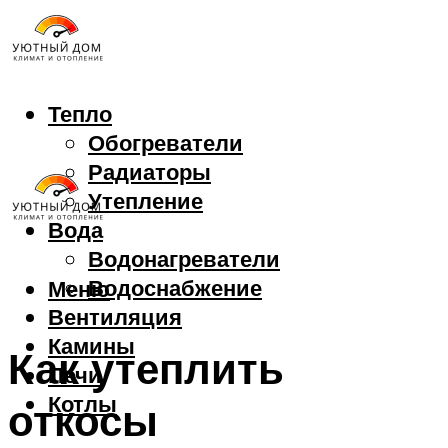
Тепло
Обогреватели
Радиаторы
Утепление
Вода
Водонагреватели
Водоснабжение
Меню
Вентиляция
Камины
Как утеплить
Печи
Котлы
откосы