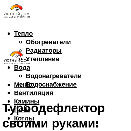
Тепло
Обогреватели
Радиаторы
Утепление
Вода
Водонагреватели
Водоснабжение
Меню
Вентиляция
Камины
Турбодефлектор
Печи
Котлы
своими руками: