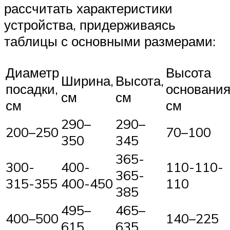
рассчитать характеристики
устройства, придерживаясь
таблицы с основными размерами:
Диаметр
Высота
Ширина,
Высота,
посадки,
основания
см
см
см
см
290–
290–
200–250
70–100
350
345
365-
300-
400-
110-110-
365-
315-355
400-450
110
385
495–
465–
400–500
140–225
615
635