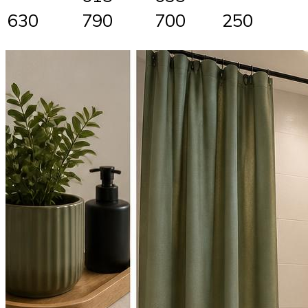
630
790
700
250