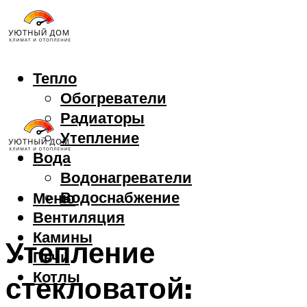
Тепло
Обогреватели
Радиаторы
Утепление
Вода
Водонагреватели
Водоснабжение
Меню
Вентиляция
Камины
Утепление
Печи
Котлы
стекловатой: