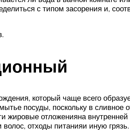
еделиться с типом засорения и, соот
в.
ационный
ождения, который чаще всего образу
мытье посуды, поскольку в сливное 
эти жировые отложенияна внутренней
и волос, отходы питанияи иную грязь