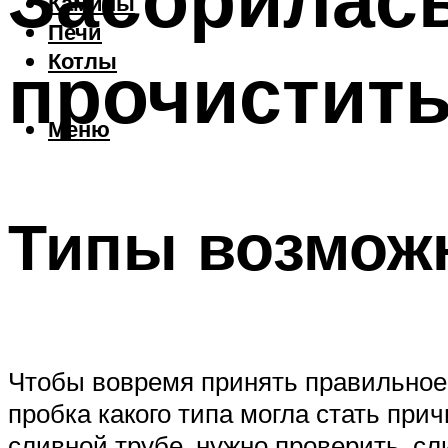
Камины
Печи
прочистить
Котлы
Меню
Типы возмож
Чтобы вовремя принять правильное
пробка какого типа могла стать при
сливной трубе, нужно проверить, сл