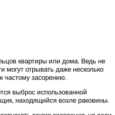
ьцов квартиры или дома. Ведь не
ти могут отрывать даже несколько
 к частому засорению.
ется выброс использованной
ящик, находящийся возле раковины.
допускать такого засорения, но если