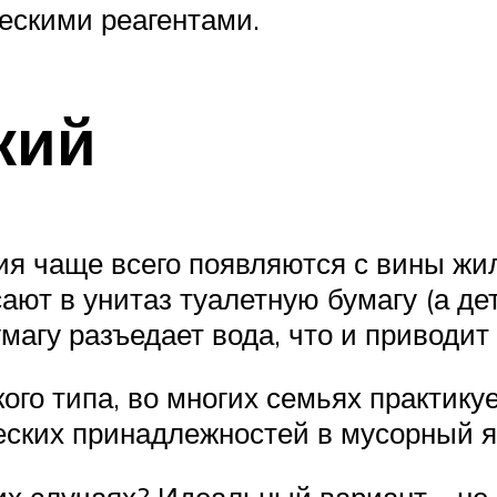
ческими реагентами.
кий
я чаще всего появляются с вины жил
сают в унитаз туалетную бумагу (а де
умагу разъедает вода, что и приводит
ого типа, во многих семьях практику
ческих принадлежностей в мусорный 
их случаях? Идеальный вариант – не 