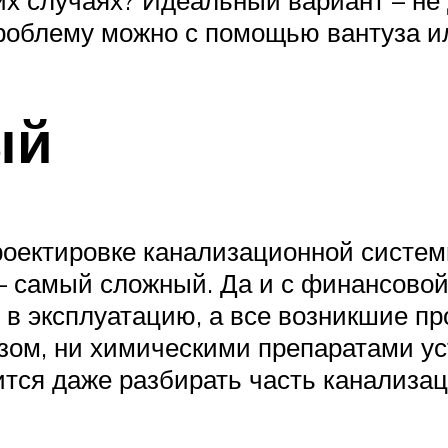
проблему можно с помощью вантуза ил
ый
роектировке канализационной систе
– самый сложный. Да и с финансовой
 в эксплуатацию, а все возникшие п
узом, ни химическими препаратами у
ится даже разбирать часть канализа