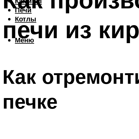
Камины
Печи
печи из ки
Котлы
Меню
Как отремонт
печке