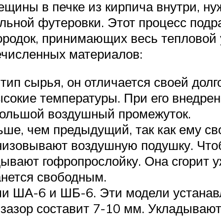
рещины в печке из кирпича внутри, 
льной футеровки. Этот процесс подр
родок, принимающих весь тепловой 
ечисленных материалов:
 тип сырья, он отличается своей дол
высокие температуры. При его внедре
большой воздушный промежуток.
ше, чем предыдущий, так как ему св
анизовывают воздушную подушку. Что
адывают гофропрослойку. Она сгорит 
анется свободным.
и ША-6 и ШБ-6. Эти модели устанав
зазор составит 7-10 мм. Укладывают