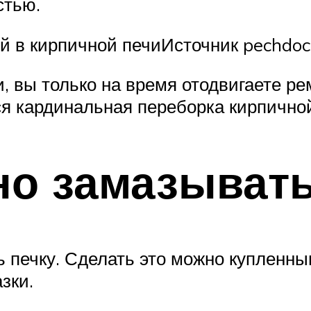
стью.
й в кирпичной печиИсточник pechdoc
, вы только на время отодвигаете р
я кардинальная переборка кирпичной
но замазыват
ь печку. Сделать это можно купленн
зки.