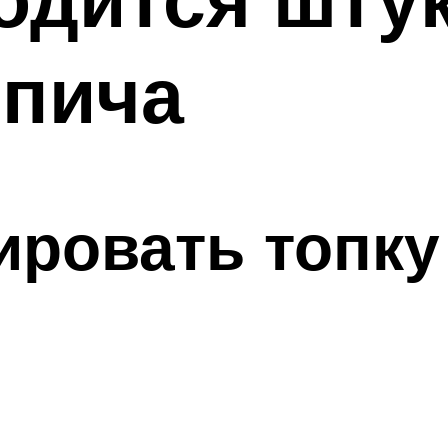
рпича
ировать топку