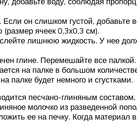
ну, добавьте воду, соблюдая пропорц
 Если он слишком густой, добавьте в
 (размер ячеек 0,3х0,3 см).
м слейте лишнюю жидкость. У нее до
ачен глине. Перемешайте все палкой.
тается на палке в большом количестве
а палке будет немного и сгустками.
водится песчано-глиняным составом,
линяное молочко из разведенной поп
ложить ее на печку. Когда материал 