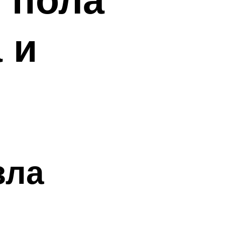
 и
зла