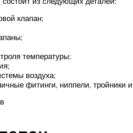
а
состоит из следующих деталей:
вой клапан;
апаны;
нтроля температуры;
ия;
истемы воздуха;
личные фитинги, ниппели, тройники 
ов