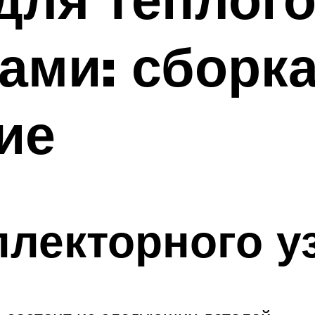
ами: сборка
ие
лекторного у