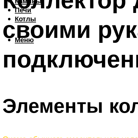
Камины
Печи
своими рук
Котлы
Меню
подключен
Элементы кол