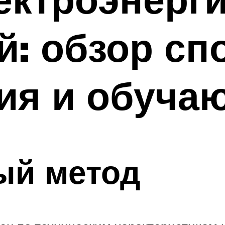
: обзор сп
ия и обуча
ый метод