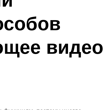
особов
ющее видео