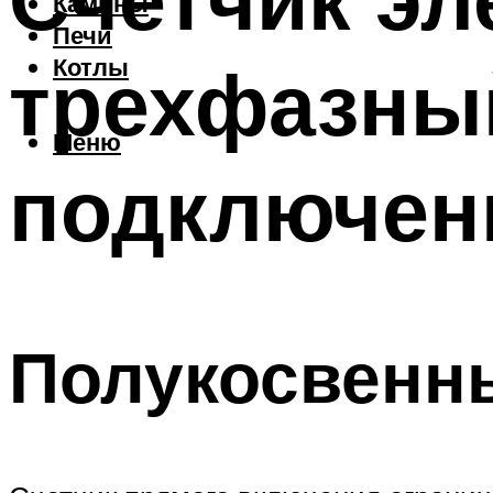
Камины
Печи
трехфазный
Котлы
Меню
подключен
Полукосвенн