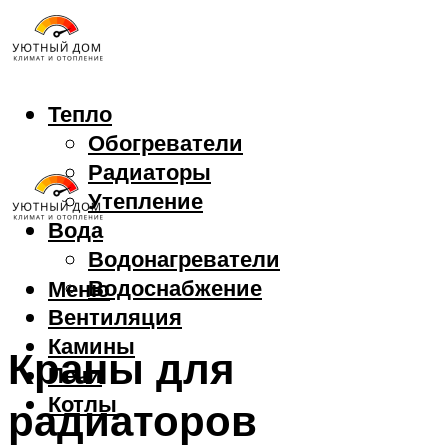
Тепло
Обогреватели
Радиаторы
Утепление
Вода
Водонагреватели
Водоснабжение
Меню
Вентиляция
Камины
Краны для
Печи
Котлы
радиаторов