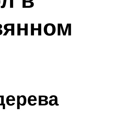
вянном
дерева