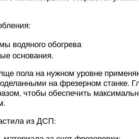
обления:
мы водяного обогрева
ые основания.
олще пола на нужном уровне примен
роделанными на фрезерном станке. Г
разом, чтобы обеспечить максималь
м.
астила из ДСП:
 материала за счет фрезеровки;