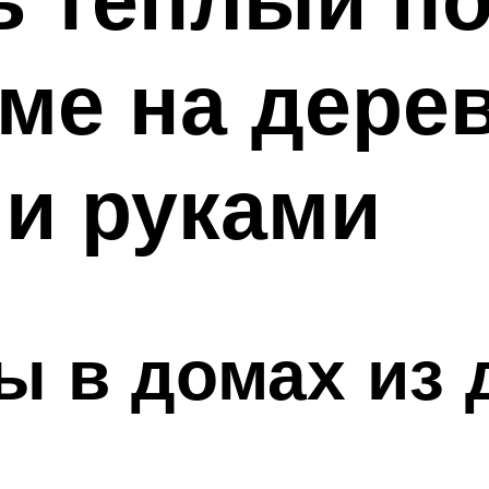
ме на дере
и руками
 в домах из 