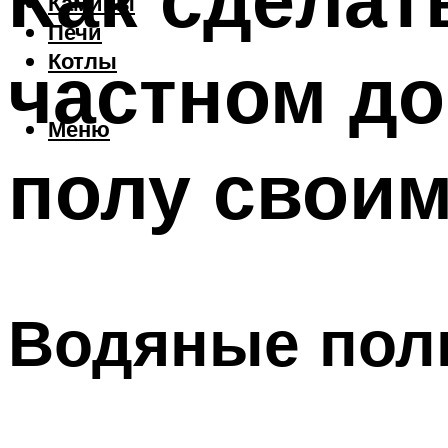
Камины
Печи
частном до
Котлы
Меню
полу своим
Водяные полы