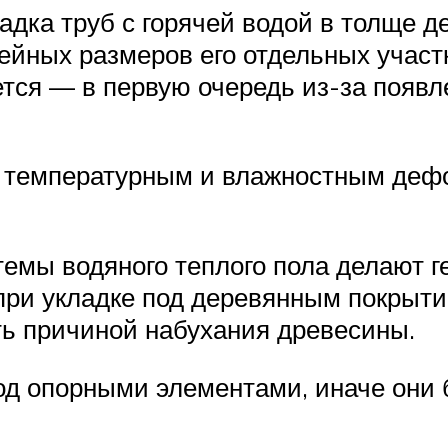
дка труб с горячей водой в толще де
ных размеров его отдельных участк
тся — в первую очередь из-за появл
 температурным и влажностным деф
стемы водяного теплого пола делают
 при укладке под деревянным покрыт
ть причиной набухания древесины.
од опорными элементами, иначе они 