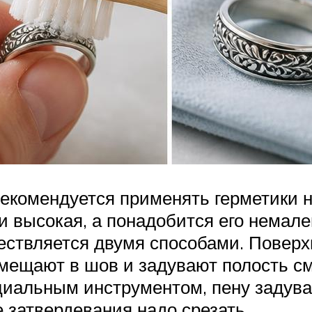
екомендуется применять герметики н
и высокая, а понадобится его немале
ствляется двумя способами. Поверх
омещают в шов и задувают полость с
иальным инструментом, пену задуваю
 затвердевания надо срезать.