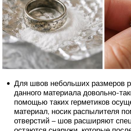
Для швов небольших размеров р
данного материала довольно-так
помощью таких герметиков осуще
материал, носик распылителя п
отверстий – шов расширяют спец
остаются снаружи, которые после