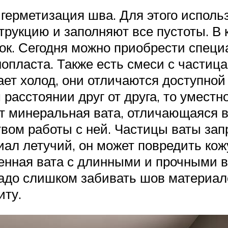
 герметизация шва. Для этого испол
струкцию и заполняют все пустоты. В
сок. Сегодня можно приобрести спе
нопласта. Также есть смеси с частиц
ает холод, они отличаются доступной
расстоянии друг от друга, то умест
ит минеральная вата, отличающаяся
твом работы с ней. Частицы ваты зап
риал летучий, он может повредить кож
енная вата с длинными и прочными 
 надо слишком забивать шов материал
иту.