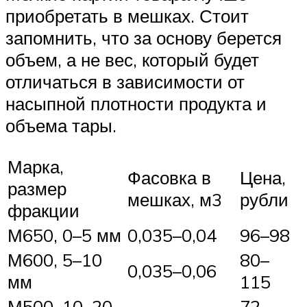
приобретать в мешках. Стоит
запомнить, что за основу берется
объем, а не вес, который будет
отличаться в зависимости от
насыпной плотности продукта и
объема тары.
Марка,
Фасовка в
Цена,
размер
мешках, м3
рубли
фракции
М650, 0–5 мм
0,035–0,04
96–98
М600, 5–10
80–
0,035–0,06
мм
115
М500, 10–20
72–