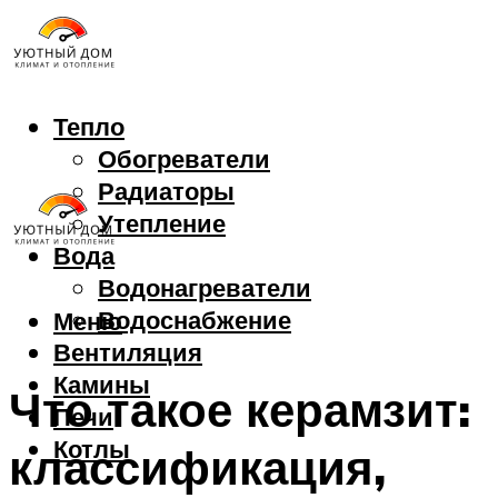
Тепло
Обогреватели
Радиаторы
Утепление
Вода
Водонагреватели
Водоснабжение
Меню
Вентиляция
Камины
Что такое керамзит:
Печи
Котлы
классификация,