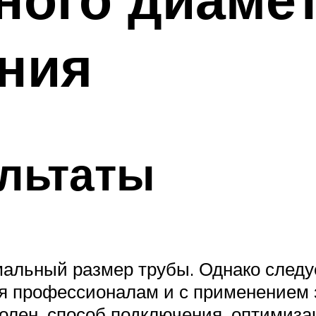
ния
льтаты
мальный размер трубы. Однако следуе
я профессионалам и с применением
колен, способ подключения, оптимиза