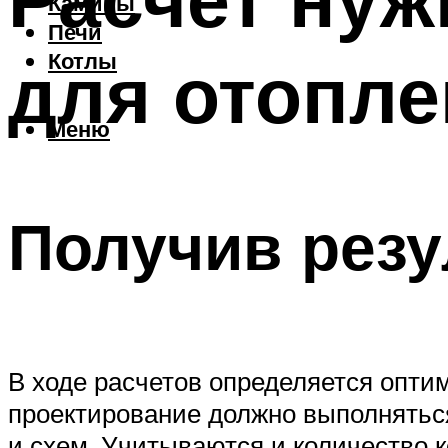
Камины
Печи
для отопле
Котлы
Меню
Получив резу
В ходе расчетов определяется опти
проектирование должно выполнятьс
и схем. Учитываются и количество 