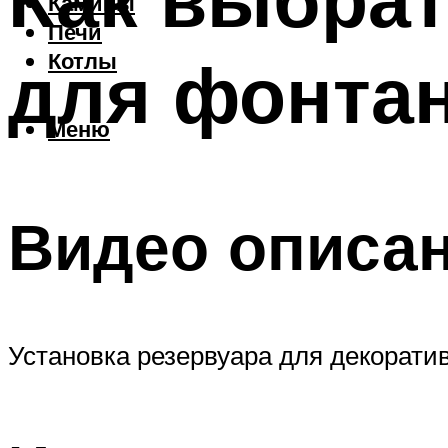
Камины
Печи
для фонта
Котлы
Меню
Видео описа
Установка резервуара для декоратив