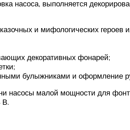
овка насоса, выполняется декорирова
казочных и мифологических героев и
вающих декоративных фонарей;
тки;
упными булыжниками и оформление ру
ини насосы малой мощности для фон
 В.