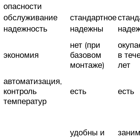
опасности
обслуживание
стандартное
станд
надежность
надежны
наде
нет (при
окупа
экономия
базовом
в теч
монтаже)
лет
автоматизация,
контроль
есть
есть
температур
удобны и
зани